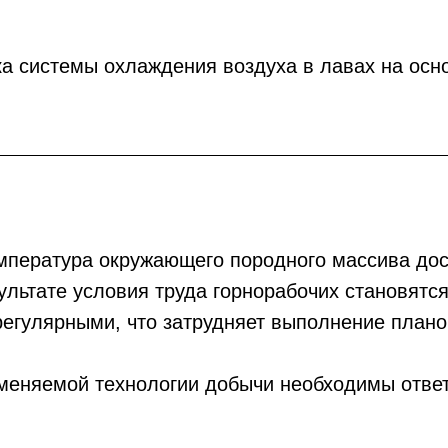
ка системы охлаждения воздуха в лавах на ос
мпература окружающего породного массива дост
зультате условия труда горнорабочих становят
регулярными, что затрудняет выполнение плано
именяемой технологии добычи необходимы отве