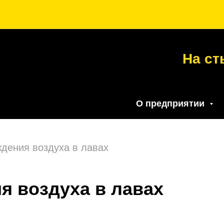
На ст
О предприятии
дения воздуха в лавах
я воздуха в лавах