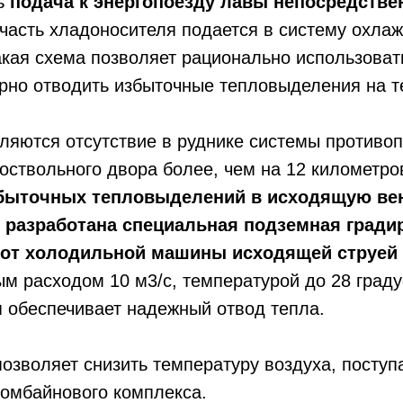
ь
подача к энергопоезду лавы непосредстве
 часть хладоносителя подается в систему охла
акая схема позволяет рационально использова
рно отводить избыточные тепловыделения на те
яются отсутствие в руднике системы противоп
ствольного двора более, чем на 12 километров
быточных тепловыделений в исходящую вен
и разработана специальная подземная град
 от холодильной машины исходящей струей 
ым расходом 10 м3/с, температурой до 28 град
я обеспечивает надежный отвод тепла.
озволяет снизить температуру воздуха, поступ
комбайнового комплекса.