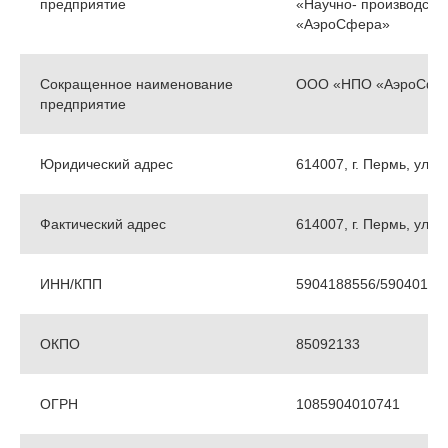
предприятие
«Научно- производств
«АэроСфера»
Сокращенное наименование
ООО «НПО «АэроСфе
предприятие
Юридический адрес
614007, г. Пермь, ул. 2
Фактический адрес
614007, г. Пермь, ул. 2
ИНН/КПП
5904188556/59040100
ОКПО
85092133
ОГРН
1085904010741