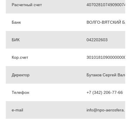
Расчетный счет
4070281074909007478
Банк
ВОЛГО-ВЯТСКИЙ БАН
БИК
042202603
Кор.счет
3010181090000000060
Директор
Бутаков Сергей Валер
Телефон
+7 (342) 206-77-66
e-mail
info@npo-aerosfera.ru